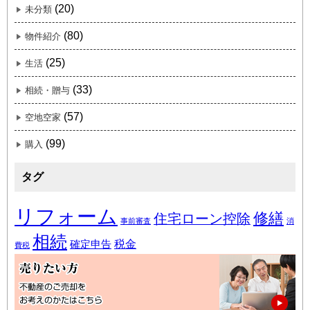
(20)
未分類
(80)
物件紹介
(25)
生活
(33)
相続・贈与
(57)
空地空家
(99)
購入
タグ
リフォーム
修繕
住宅ローン控除
事前審査
消
相続
税金
確定申告
費税