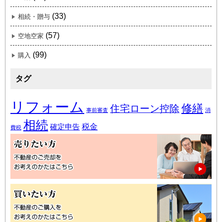
(33)
相続・贈与
(57)
空地空家
(99)
購入
タグ
リフォーム
修繕
住宅ローン控除
事前審査
消
相続
税金
確定申告
費税