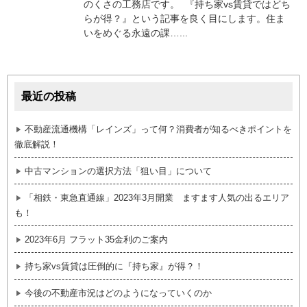
のくさの工務店です。 『持ち家vs賃貸ではどち
らが得？』という記事を良く目にします。住ま
いをめぐる永遠の課…...
最近の投稿
不動産流通機構「レインズ」って何？消費者が知るべきポイントを
徹底解説！
中古マンションの選択方法「狙い目」について
「相鉄・東急直通線」2023年3月開業 ますます人気の出るエリア
も！
2023年6月 フラット35金利のご案内
持ち家vs賃貸は圧倒的に『持ち家』が得？！
今後の不動産市況はどのようになっていくのか