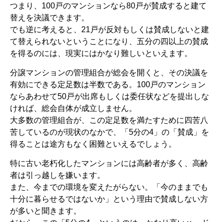
つまり、100戸のマンションなら80戸が賛成すると建て
替えを決議できます。
でも逆に考えると、21戸が反対もしくは賛成しないと建
て替えられないということになり、五分の四以上の賛成
を得るのには、現実にはかなり難しいといえます。
分譲マンションの管理組合が総会を開くと、その決議を
有効にできる定足数は半数である。100戸のマンション
ならあわせて50戸が出席もしくは委任状などを提出しな
ければ、総会自体が成立しません。
大多数の管理組合が、この定足数を満たすために四苦八
苦しているのが現状のなかで、「5分の4」の「賛成」を
得ることは途方もなく困難といえるでしょう。
特に古い老朽化したマンションには高齢者が多く、高齢
者は引っ越しを嫌います。
また、今までの環境を変えたがらない。「今のままでも
十分に暮らせるではないか」という理由で賛成しない方
が多いと聞きます。