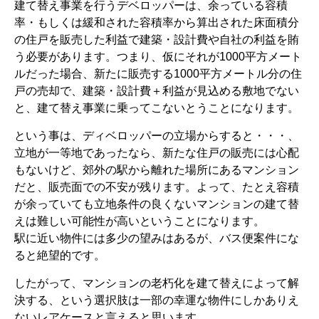
建て替え事業を行うデベロッパーは、余っている容積
率・もしくは緩和された容積率から算出された床面積分
の住戸を販売した利益で建築・設計費や自社の利益を賄
う必要があります。つまり、仮にそれが1000平方メート
ルだった場合、新たに販売する1000平方メートル分の住
戸の売却で、建築・設計費＋利益が見込める敷地でない
と、建て替え事業に乗ってこないとうことになります。
という事は、ディベロッパーの立場からすると・・・、
立地が一等地であったなら、新たな住戸の販売には心配
もないけど、郊外の駅から離れた場所にあるマンション
だと、販売面での不安が残ります。よって、たとえ容積
が余っていても立地条件の良くないマンションの建て替
えは難しい可能性が高いということになります。
駅に近い物件には多少の望みはあるが、バス便案件にな
ると絶望的です。
したがって、マンションの老朽化を建て替えによって解
決する、という選択肢は一部の幸運な物件にしかありえ
ないレアケースと言えると思います。