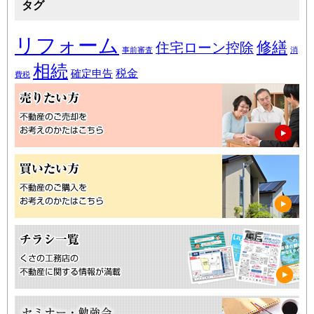
タグ
リフォーム
修繕
住宅ローン控除
事前審査
消
相続
税金
確定申告
費税