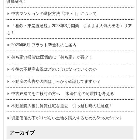
徹底解説！
中古マンションの選択方法「狙い目」について
「相鉄・東急直通線」2023年3月開業 ますます人気の出るエリア
も！
2023年6月 フラット35金利のご案内
持ち家vs賃貸は圧倒的に『持ち家』が得？！
今後の不動産市況はどのようになっていくのか
不動産の広告や図面はしっかり確認してますか？
中古戸建てをご検討の方へ 木造住宅の耐震性を考える
不動産購入後に賃貸住宅を退去 引っ越し時の注意点！
資産価値の下がりづらい土地を購入するための5つのポイント
アーカイブ