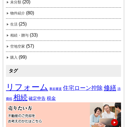
(20)
未分類
(80)
物件紹介
(25)
生活
(33)
相続・贈与
(57)
空地空家
(99)
購入
タグ
リフォーム
修繕
住宅ローン控除
事前審査
消
相続
税金
確定申告
費税