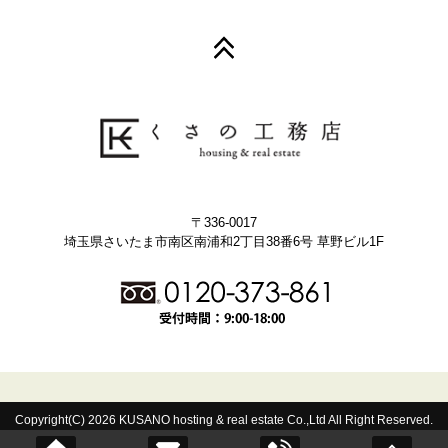
〒336-0017
埼玉県さいたま市南区南浦和2丁目38番6号 草野ビル1F
Copyright(C) 2026 KUSANO hosting & real estate Co.,Ltd All Right Reserved.