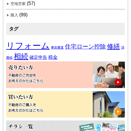
(57)
空地空家
(99)
購入
タグ
リフォーム
修繕
住宅ローン控除
事前審査
消
相続
税金
確定申告
費税