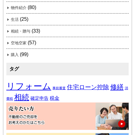
(80)
物件紹介
(25)
生活
(33)
相続・贈与
(57)
空地空家
(99)
購入
タグ
リフォーム
修繕
住宅ローン控除
事前審査
消
相続
税金
確定申告
費税