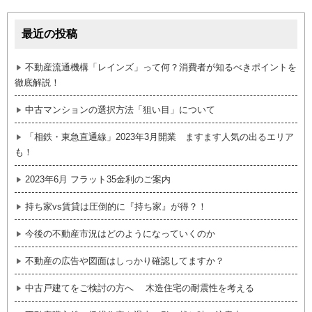
最近の投稿
不動産流通機構「レインズ」って何？消費者が知るべきポイントを
徹底解説！
中古マンションの選択方法「狙い目」について
「相鉄・東急直通線」2023年3月開業 ますます人気の出るエリア
も！
2023年6月 フラット35金利のご案内
持ち家vs賃貸は圧倒的に『持ち家』が得？！
今後の不動産市況はどのようになっていくのか
不動産の広告や図面はしっかり確認してますか？
中古戸建てをご検討の方へ 木造住宅の耐震性を考える