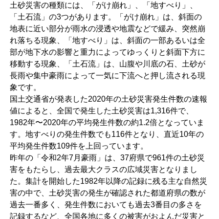
土砂災害の種類には、「がけ崩れ」、「地すべり」、
「土石流」の3つがあります。「がけ崩れ」は、斜面の
地表に近い部分が雨水の浸透や地震などで緩み、突然崩
れ落ちる現象、「地すべり」は、斜面の一部あるいは全
部が地下水の影響と重力によってゆっくりと斜面下方に
移動する現象、「土石流」は、山腹や川底の石、土砂が
長雨や集中豪雨によって一気に下流へと押し流される現
象です。
国土交通省が発表した2020年の土砂災害発生件数の速報
値によると、全国で発生した土砂災害は1,316件で、
1982年〜2020年の平均発生件数の約1.2倍となっていま
す。地すべりの発生件数でも116件となり、直近10年の
平均発生件数109件を上回っています。
昨年の「令和2年7月豪雨」は、37府県で961件の土砂災
害をもたらし、過去最大クラスの広域災害となりまし
た。集計を開始した1982年以降の記録に残る主な自然災
害の中で、土砂災害の発生が確認された都道府県の数が
過去一番多く、発生件数においても過去3番目の多さを
記録するなど、全国各地に多くの被害がおよんだ災害と