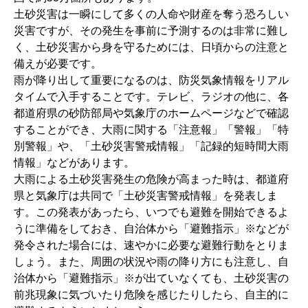
土砂災害は一瞬にして多くの人命や財産を奪う恐ろしい
災害ですが、その発生を事前に予測するのは非常に難し
く、土砂災害から身を守るためには、日頃からの注意と
備えが必要です。
雨が降り出して重要になるのは、防災気象情報をリアル
タイムで入手することです。テレビ、ラジオの他に、各
都道府県の砂防部局や気象庁のホームページなどで確認
することができ、大雨に関する「注意報」「警報」「特
別警報」や、「土砂災害警戒情報」「記録的短時間大雨
情報」などがあります。
大雨による土砂災害発生の危険が高まった時は、都道府
県と気象庁は共同で「土砂災害警戒情報」を発表しま
す。この発表があったら、いつでも避難を開始できるよ
うに準備をしておき、自治体から「避難指示」※などが
発令された場合には、速やかに必要な避難行動をとりま
しょう。また、周囲の状況や雨の降り方にも注意し、自
治体から「避難指示」※が出ていなくても、土砂災害の
前兆現象に気づいたり危険を感じたりしたら、自主的に