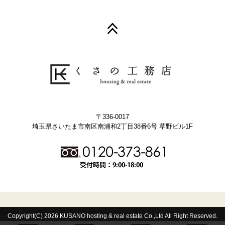
〒336-0017
埼玉県さいたま市南区南浦和2丁目38番6号 草野ビル1F
Copyright(C) 2026 KUSANO hosting & real estate Co.,Ltd All Right Reserved.