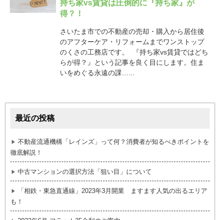
持ち家vs賃貸は圧倒的に『持ち家』が
得？！
さいたま市での不動産の売却・購入から居住後
のアフターケア・リフォームまでワンストップ
のくさの工務店です。 『持ち家vs賃貸ではどち
らが得？』という記事を良く目にします。住ま
いをめぐる永遠の課…...
最近の投稿
不動産流通機構「レインズ」って何？消費者が知るべきポイントを
徹底解説！
中古マンションの選択方法「狙い目」について
「相鉄・東急直通線」2023年3月開業 ますます人気の出るエリア
も！