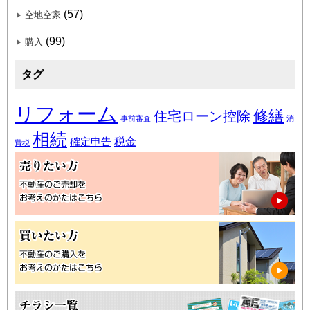
(57)
空地空家
(99)
購入
タグ
リフォーム
修繕
住宅ローン控除
事前審査
消
相続
税金
確定申告
費税