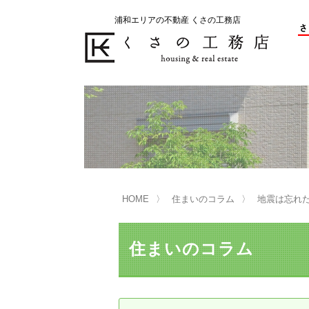
浦和エリアの不動産 くさの工務店
不動産の売却をお考えのお客様
不動産の購入をお考えのお客様
くさの工務店が選ばれる理由
くさの工務店が選ばれる理由
売
購
売却物件の事例
無
不動産の選び方
HOME
住まいのコラム
地震は忘れ
マンション選びのポイント
一
売却相談
住まいのコラム
買い替えサポート
住宅ローン控除・消費税について
は
不動産の相続
売
リニュアル仲介とは