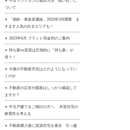
中古マンションの選択方法「狙い目」に
ついて
暮らし
はじめての物件探し
「相鉄・東急直通線」2023年3月開業 ま
すます人気の出るエリアも！
売買契約のご締結
2023年6月 フラット35金利のご案内
持ち家vs賃貸は圧倒的に『持ち家』が
得？！
今後の不動産市況はどのようになってい
くのか
不動産の広告や図面はしっかり確認して
ますか？
中古戸建てをご検討の方へ 木造住宅の
耐震性を考える
不動産購入後に賃貸住宅を退去 引っ越