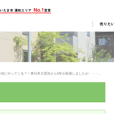
却活動
入されたお客様の声
売却されたお客様の声
不動産購入に関するよくある質問
料査定
た頃にやってくる？！東日本大震災から5年が経過しましたが・・・。
戸建て選びのポイント
土地選びのポイント
じめての売却
不動産売却成功のコツ
却前の修繕・リフォーム