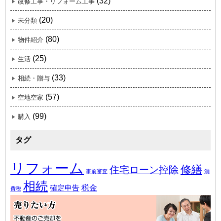
(32)
改修工事・リフォーム工事
(20)
未分類
(80)
物件紹介
(25)
生活
(33)
相続・贈与
(57)
空地空家
(99)
購入
タグ
リフォーム
修繕
住宅ローン控除
事前審査
消
相続
税金
確定申告
費税