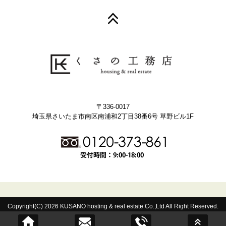
〒336-0017
埼玉県さいたま市南区南浦和2丁目38番6号 草野ビル1F
Copyright(C) 2026 KUSANO hosting & real estate Co.,Ltd All Right Reserved.