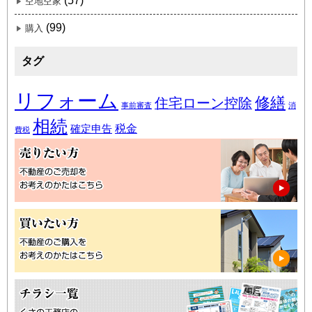
(57)
空地空家
(99)
購入
タグ
リフォーム
修繕
住宅ローン控除
事前審査
消
相続
税金
確定申告
費税