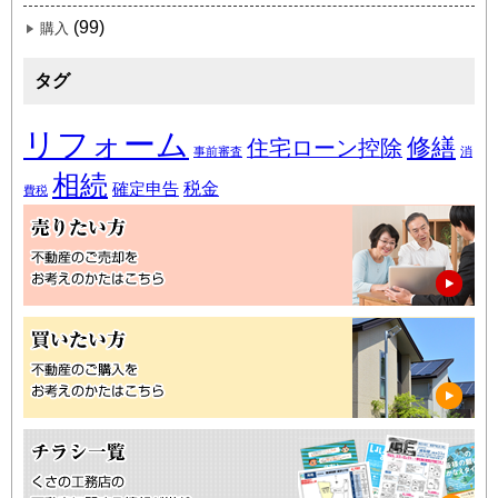
(99)
購入
タグ
リフォーム
修繕
住宅ローン控除
事前審査
消
相続
税金
確定申告
費税