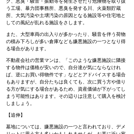
ク、悪臭・騒音・振動等を発生させたり危険物を取り扱
う工場、暴力団事務所、悪臭を発する川、火薬類貯蔵
所、大気汚染や土壌汚染の原因となる施設等や住宅地と
しての風紀が乱れる施設をさします。
また、大型車両の出入りが多かったり、騒音を伴う荷物
の積み下ろしが多い倉庫なども嫌悪施設の一つとなり得
る場合があります。
不動産会社の営業マンは、「このような嫌悪施設に隣接
する物件は価格が安いので、自分達が気にならなけれ
ば、逆にお買い得物件です」などとアドバイスする場合
もありますが、自分たちは良くても、次に買う方や借り
る方が気にする場合があるため、資産価値が下がってし
まう可能性はあります。その辺りは注意して購入を検討
しましょう。
【追伸】
墓地については、嫌悪施設の一つと言われており、デメ
リットに思う方も多いかもしれませんが、お墓に近い家