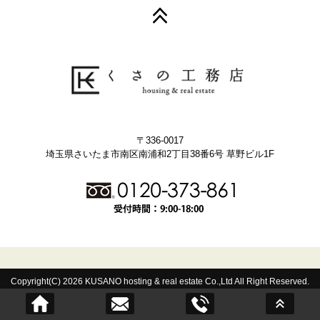
〒336-0017
埼玉県さいたま市南区南浦和2丁目38番6号 草野ビル1F
Copyright(C) 2026 KUSANO hosting & real estate Co.,Ltd All Right Reserved.