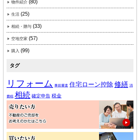
(80)
物件紹介
(25)
生活
(33)
相続・贈与
(57)
空地空家
(99)
購入
タグ
リフォーム
修繕
住宅ローン控除
事前審査
消
相続
税金
確定申告
費税