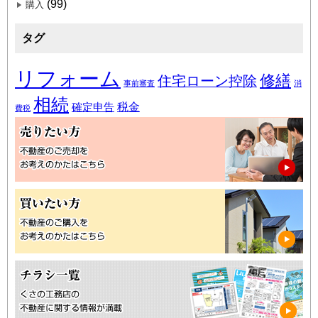
(99)
購入
タグ
リフォーム
修繕
住宅ローン控除
事前審査
消
相続
税金
確定申告
費税