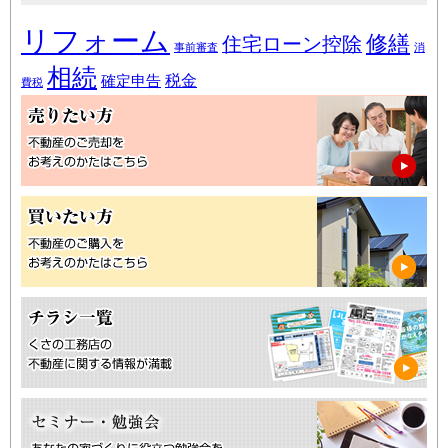
リフォーム
修繕
住宅ローン控除
事前審査
消
相続
税金
確定申告
費税