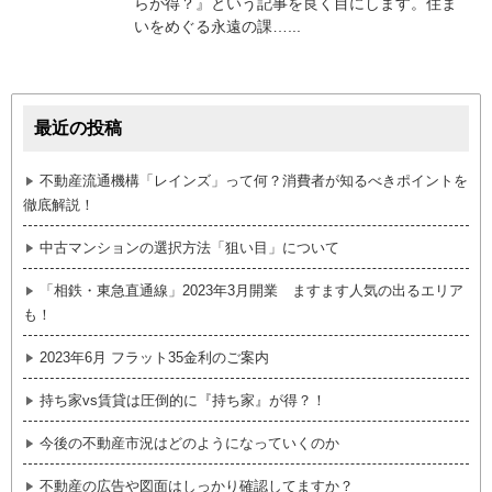
らが得？』という記事を良く目にします。住ま
いをめぐる永遠の課…...
最近の投稿
不動産流通機構「レインズ」って何？消費者が知るべきポイントを
徹底解説！
中古マンションの選択方法「狙い目」について
「相鉄・東急直通線」2023年3月開業 ますます人気の出るエリア
も！
2023年6月 フラット35金利のご案内
持ち家vs賃貸は圧倒的に『持ち家』が得？！
今後の不動産市況はどのようになっていくのか
不動産の広告や図面はしっかり確認してますか？