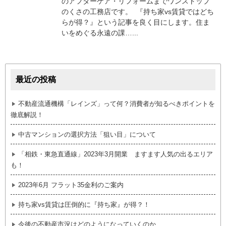
のアフターケア・リフォームまでワンストップ
のくさの工務店です。 『持ち家vs賃貸ではどち
らが得？』という記事を良く目にします。住ま
いをめぐる永遠の課…...
最近の投稿
不動産流通機構「レインズ」って何？消費者が知るべきポイントを
徹底解説！
中古マンションの選択方法「狙い目」について
「相鉄・東急直通線」2023年3月開業 ますます人気の出るエリア
も！
2023年6月 フラット35金利のご案内
持ち家vs賃貸は圧倒的に『持ち家』が得？！
今後の不動産市況はどのようになっていくのか