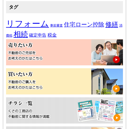
タグ
リフォーム
修繕
住宅ローン控除
事前審査
消
相続
税金
確定申告
費税