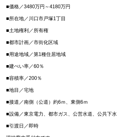
■価格／3480万円～4180万円
■所在地／川口市戸塚1丁目
■土地権利／所有権
■都市計画／市街化区域
■用途地域／第1種住居地域
■建ぺい率／60％
■容積率／200％
■地目／宅地
■接道／南側（公道）約6ｍ、東側6ｍ
■設備／東京電力、都市ガス、公営水道、公共下水
■引渡日／即時