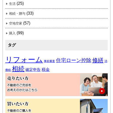
(25)
生活
(33)
相続・贈与
(57)
空地空家
(99)
購入
タグ
リフォーム
修繕
住宅ローン控除
事前審査
消
相続
税金
確定申告
費税