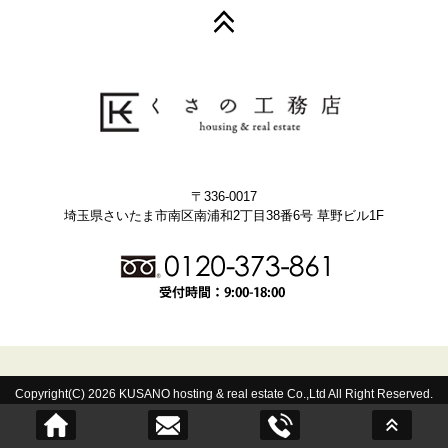
〒336-0017
埼玉県さいたま市南区南浦和2丁目38番6号 草野ビル1F
Copyright(C) 2026 KUSANO hosting & real estate Co.,Ltd All Right Reserved.