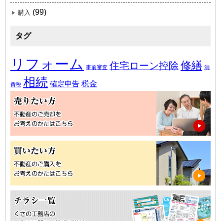
(99)
購入
タグ
リフォーム
修繕
住宅ローン控除
事前審査
消
相続
税金
確定申告
費税