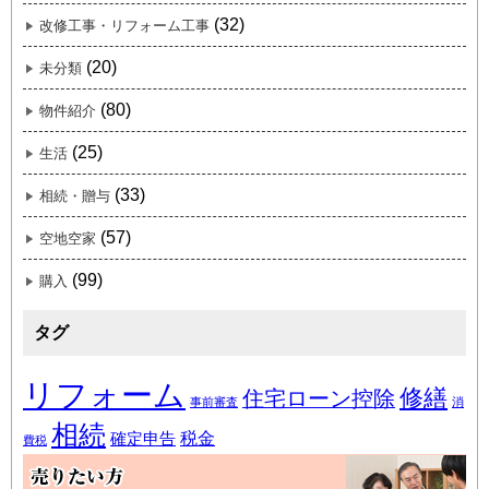
(32)
改修工事・リフォーム工事
(20)
未分類
(80)
物件紹介
(25)
生活
(33)
相続・贈与
(57)
空地空家
(99)
購入
タグ
リフォーム
修繕
住宅ローン控除
事前審査
消
相続
税金
確定申告
費税