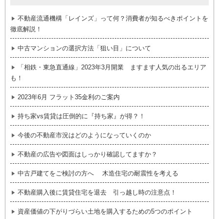
不動産流通機構「レインズ」って何？消費者が知るべきポイントを
徹底解説！
中古マンションの選択方法「狙い目」について
「相鉄・東急直通線」2023年3月開業 ますます人気の出るエリア
も！
2023年6月 フラット35金利のご案内
持ち家vs賃貸は圧倒的に『持ち家』が得？！
今後の不動産市況はどのようになっていくのか
不動産の広告や図面はしっかり確認してますか？
中古戸建てをご検討の方へ 木造住宅の耐震性を考える
不動産購入後に賃貸住宅を退去 引っ越し時の注意点！
資産価値の下がりづらい土地を購入するための5つのポイント