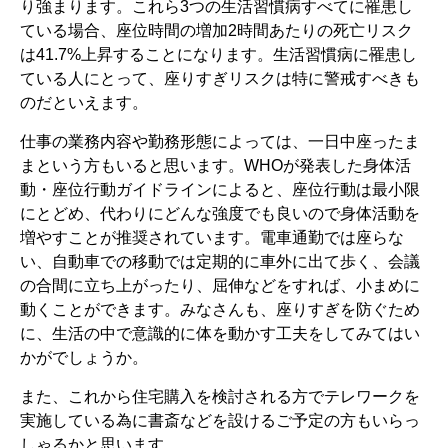
り強まります。これら3つの生活習慣病すべてに罹患し
ている場合、座位時間の増加2時間あたりの死亡リスク
は41.7%上昇することになります。生活習慣病に罹患し
ている人にとって、座りすぎリスクは特に警戒すべきも
のだといえます。
仕事の業務内容や勤務形態によっては、一日中座ったま
まという方もいると思います。WHOが発表した身体活
動・座位行動ガイドラインによると、座位行動は最小限
にとどめ、代わりにどんな強度でも良いので身体活動を
増やすことが推奨されています。電車通勤では座らな
い、自動車での移動では定期的に車外に出て歩く、会議
の合間に立ち上がったり、屈伸などをすれば、小まめに
動くことができます。みなさんも、座りすぎを防ぐため
に、生活の中で意識的に体を動かす工夫をしてみてはい
かがでしょうか。
また、これから住宅購入を検討される方でテレワークを
実施している為に書斎などを設けるご予定の方もいらっ
しゃるかと思います。