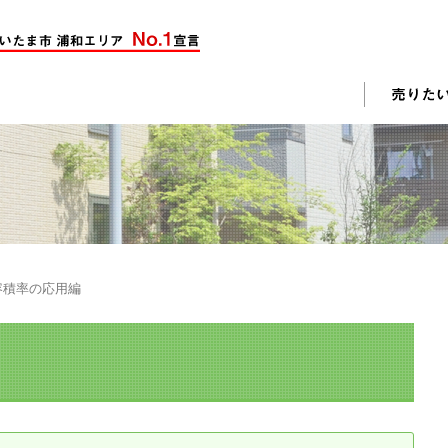
却活動
入されたお客様の声
売却されたお客様の声
不動産購入に関するよくある質問
料査定
容積率の応用編
戸建て選びのポイント
土地選びのポイント
じめての売却
不動産売却成功のコツ
却前の修繕・リフォーム