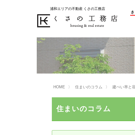
浦和エリアの不動産 くさの工務店
不動産の売却をお考えのお客様
不動産の購入をお考えのお客様
くさの工務店が選ばれる理由
くさの工務店が選ばれる理由
売
購
売却物件の事例
無
不動産の選び方
HOME
住まいのコラム
建ぺい率と
マンション選びのポイント
一
売却相談
住まいのコラム
買い替えサポート
住宅ローン控除・消費税について
は
不動産の相続
売
リニュアル仲介とは