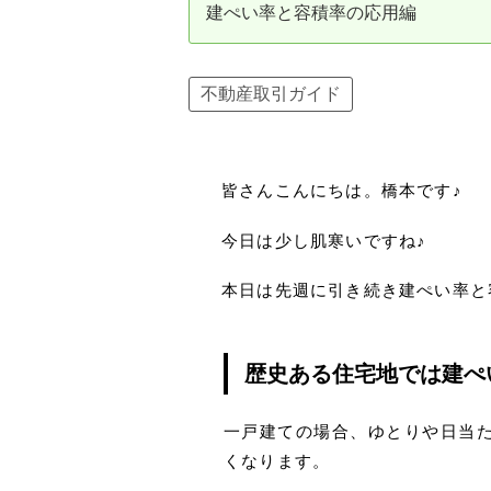
建ぺい率と容積率の応用編
資産価値の減りにくい住宅購入
中
売却の流れ（手順）
不動産取引ガイド
不動産売却の詳しい流れ
仲
不動産の引き渡し
不
皆さんこんにちは。橋本です♪
今日は少し肌寒いですね♪
本日は先週に引き続き建ぺい率と
歴史ある住宅地では建ぺ
一戸建ての場合、ゆとりや日当
くなります。