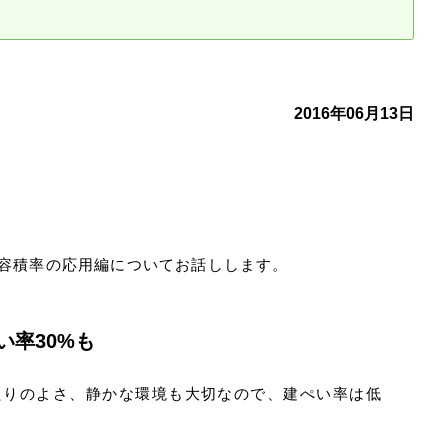
古だから安心して購入できる仕組み
リニュアル仲介で実現する豊かな
介による不動産売却
買取による不動産売却
2016年06月13日
動産の残代金の受領について
不動産売却後の税金
容積率の応用編についてお話しします。
い率30%も
たりのよさ、静かな環境も大切なので、建ぺい率は低