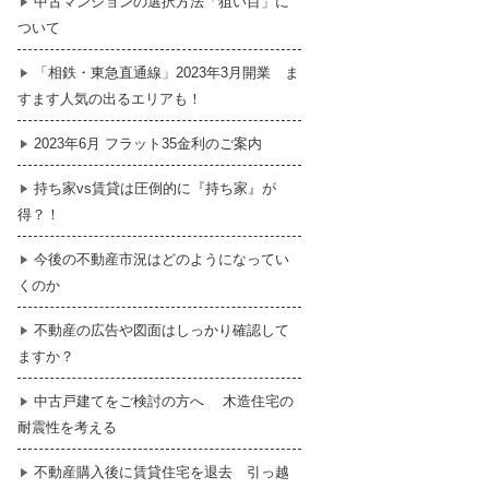
中古マンションの選択方法「狙い目」に
ついて
暮らし
はじめての物件探し
「相鉄・東急直通線」2023年3月開業 ま
すます人気の出るエリアも！
売買契約のご締結
2023年6月 フラット35金利のご案内
持ち家vs賃貸は圧倒的に『持ち家』が
得？！
今後の不動産市況はどのようになってい
くのか
不動産の広告や図面はしっかり確認して
ますか？
中古戸建てをご検討の方へ 木造住宅の
耐震性を考える
不動産購入後に賃貸住宅を退去 引っ越