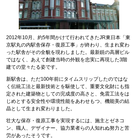
2012年10月、約5年間かけて行われてきたJR東日本「東
京駅丸の内駅舎保存・復原工事」が終わり、生まれ変わ
った駅舎がその全貌を現わしました。最新鋭の高層ビル
ではなく、あえて創建当時の外観を忠実に再現した3階
建ての堂々たる姿です。
新駅舎は、ただ100年前にタイムスリップしたのではな
く伝統工法と最新技術とを駆使して、重要文化財にも指
定された建築物としての完成度の高さと、免震工法をは
じめとする安全性や環境性能をあわせもつ、機能美の結
晶として生まれ変わりました。
壮大な保存・復原工事を実現するには、施主とゼネコ
ン、職人、デザイナー、協力業者らの人知れぬ努力と苦
労があったそうです。