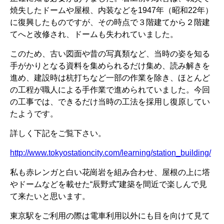
焼失したドームや屋根、内装などを1947年（昭和22年）
に復興したものですが、その時点で３階建てから２階建
てへと改修され、ドームも失われていました。
このため、古い図面や昔の写真類など、当時の姿を知る
手がかりとなる資料を集められるだけ集め、読み解きを
進め、建設時は杭打ちなど一部の作業を除き、ほとんど
の工程が職人による手作業で進められていました。今回
の工事では、できるだけ当時の工法を採用し復原してい
たようです。
詳しく下記をご覧下さい。
http://www.tokyostationcity.com/learning/station_building/
私も赤レンガと白い花崗岩を組み合わせ、屋根の上に塔
やドームなどを載せた“辰野式”建築を間近で楽しんで見
て来たいと思います。
東京駅をご利用の際は電車利用以外にも目を向けて見て