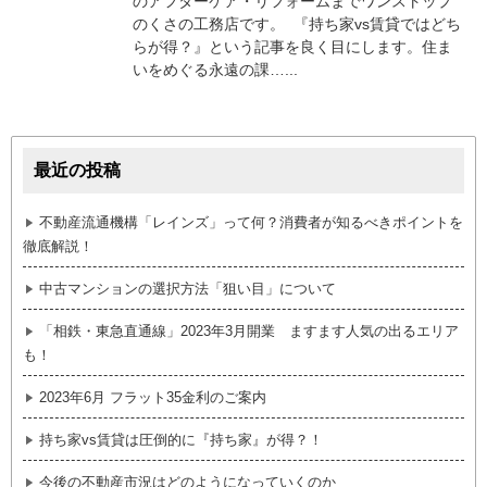
のアフターケア・リフォームまでワンストップ
のくさの工務店です。 『持ち家vs賃貸ではどち
らが得？』という記事を良く目にします。住ま
いをめぐる永遠の課…...
最近の投稿
不動産流通機構「レインズ」って何？消費者が知るべきポイントを
徹底解説！
中古マンションの選択方法「狙い目」について
「相鉄・東急直通線」2023年3月開業 ますます人気の出るエリア
も！
2023年6月 フラット35金利のご案内
持ち家vs賃貸は圧倒的に『持ち家』が得？！
今後の不動産市況はどのようになっていくのか