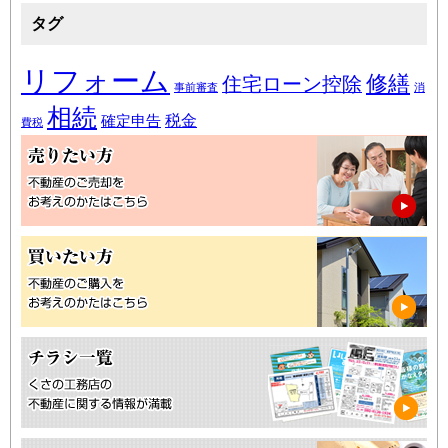
タグ
リフォーム
修繕
住宅ローン控除
事前審査
消
相続
税金
確定申告
費税