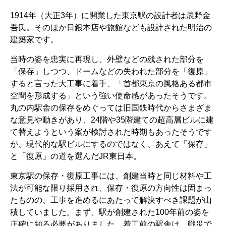
1914年（大正3年）に開業した東京駅の設計者は辰野金
吾氏。そのほか日銀本店や旅館なども設計された明治の
建築家です。
当時の姿を忠実に再現し、外壁などの残された部分を
「保存」しつつ、ドームなどの失われた部分を「復原」
すると言った大工事に着手、「首都東京の風格ある都市
空間を形成する」という強い使命感があったそうです。
丸の内駅舎の保存をめぐっては旧国鉄時代からさまざま
な意見や動きがあり、24階や35階建ての超高層ビルに建
て替えようという案が検討された時期もあったそうです
が、現代的な駅ビルにするのではなく、あえて「保存」
と「復原」の道を選んだJR東日本。
東京駅の保存・復原工事には、創建当時と同じ材料や工
法が可能な限り採用され、保存・復原の方向性は固まっ
たものの、工事を進めるにあたって解決すべき課題が山
積していました。まず、駅が創建された100年前の姿を
正確に知る必要がありました。着工前の駅舎は、戦災で