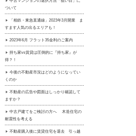
中古マンションの選択方法「狙い目」に
ついて
暮らし
はじめての物件探し
「相鉄・東急直通線」2023年3月開業 ま
すます人気の出るエリアも！
売買契約のご締結
2023年6月 フラット35金利のご案内
持ち家vs賃貸は圧倒的に『持ち家』が
得？！
今後の不動産市況はどのようになってい
くのか
不動産の広告や図面はしっかり確認して
ますか？
中古戸建てをご検討の方へ 木造住宅の
耐震性を考える
不動産購入後に賃貸住宅を退去 引っ越