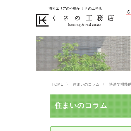
浦和エリアの不動産 くさの工務店
不動産の売却をお考えのお客様
不動産の購入をお考えのお客様
くさの工務店が選ばれる理由
くさの工務店が選ばれる理由
売
購
売却物件の事例
無
不動産の選び方
HOME
住まいのコラム
快適で機能
マンション選びのポイント
一
売却相談
住まいのコラム
買い替えサポート
住宅ローン控除・消費税について
は
不動産の相続
売
リニュアル仲介とは