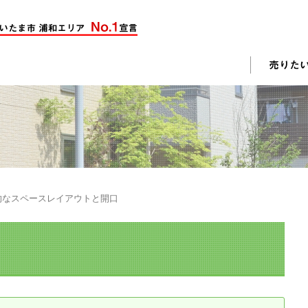
却活動
入されたお客様の声
売却されたお客様の声
不動産購入に関するよくある質問
料査定
的なスペースレイアウトと開口
戸建て選びのポイント
土地選びのポイント
じめての売却
不動産売却成功のコツ
却前の修繕・リフォーム