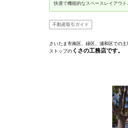
快適で機能的なスペースレイアウト
資産価値の減りにくい住宅購入
中
売却の流れ（手順）
不動産取引ガイド
不動産売却の詳しい流れ
仲
さいたま市南区、緑区、浦和区での土
不動産の引き渡し
不
くさの工務店です。
ストップの