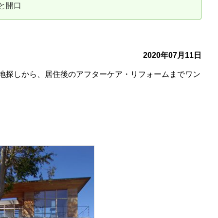
と開口
古だから安心して購入できる仕組み
リニュアル仲介で実現する豊かな
介による不動産売却
買取による不動産売却
2020年07月11日
地探しから、居住後のアフターケア・リフォームまでワン
動産の残代金の受領について
不動産売却後の税金