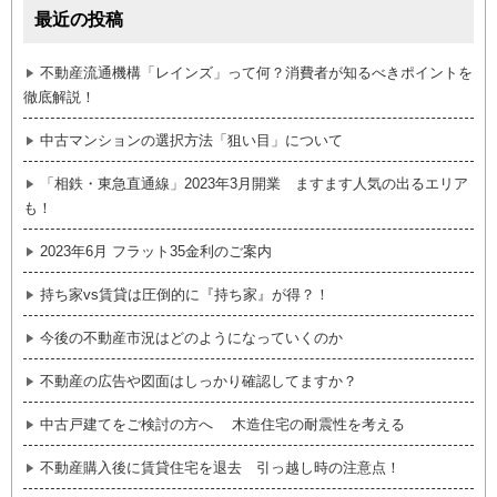
最近の投稿
不動産流通機構「レインズ」って何？消費者が知るべきポイントを
徹底解説！
中古マンションの選択方法「狙い目」について
「相鉄・東急直通線」2023年3月開業 ますます人気の出るエリア
も！
2023年6月 フラット35金利のご案内
持ち家vs賃貸は圧倒的に『持ち家』が得？！
今後の不動産市況はどのようになっていくのか
不動産の広告や図面はしっかり確認してますか？
中古戸建てをご検討の方へ 木造住宅の耐震性を考える
不動産購入後に賃貸住宅を退去 引っ越し時の注意点！