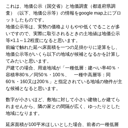
これは、地価公示（国交省）と地価調査（都道府県調
査）（以下、地価公示等）の情報をgoogle map上にプロ
ットしたものです。
地価公示等は、実勢の価格よりもやや低くでることが多
いですので、実際に取引されるときの土地値は地価公示
等×1.1～1.2程度になると思います。
前編で触れた延べ床面積を一つの足掛かりに逆算をし、
地価公示等がいくら以下の地域が候補となるかを計算し
てみたいと思います。
戸建ての場合、用途地域が「一種低層：建ぺい率40％・
容積率80％／同50％・100％、 一種中高層等：同
60％・160又は200％」と指定されている地域の物件が主
な候補となると思います。
数字が小さいほど、敷地に対して小さい建物しか建てら
れませんから、隣の家との間隔が広く、ゆったりとした
地域になります。
延床面積が100平米ほしいとした場合、前者の一種低層