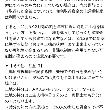
態にあるものを含む）していない場合は、当該贈与によ
り取得した金銭については、住宅取得資金の非課税制度
は利用できません。
すると、11月や12月等の割と年末に近い時期に土地を購
入したか方、あるいは、土地を購入してじっくり建築会
社を選んでからお建てになる方などは、３/15までに新築
に準ずる状態（およそ上棟の状態）まで出来上がってい
ない可能性が高まるため、非課税制度が利用できない可
能性が高まるので注意が必要です。
▼【その他 注意点】
土地所有権移転登記する際、夫婦での持分を決めないと
いけませんが、奥様の自己資金を全部土地代金に充てた
場合は、
土地の持分は、Aさんのモデルケースでいうならば、
土地の持分はご主人様持分３分の２ 奥様土地も分3分
の１となります。
（持分の決め方の原則は、その人の出した資金をその不