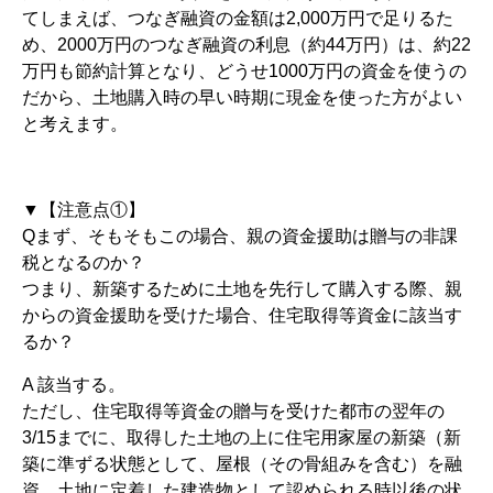
てしまえば、つなぎ融資の金額は2,000万円で足りるた
め、2000万円のつなぎ融資の利息（約44万円）は、約22
万円も節約計算となり、どうせ1000万円の資金を使うの
だから、土地購入時の早い時期に現金を使った方がよい
と考えます。
▼【注意点①】
Qまず、そもそもこの場合、親の資金援助は贈与の非課
税となるのか？
つまり、新築するために土地を先行して購入する際、親
からの資金援助を受けた場合、住宅取得等資金に該当す
るか？
A 該当する。
ただし、住宅取得等資金の贈与を受けた都市の翌年の
3/15までに、取得した土地の上に住宅用家屋の新築（新
築に準ずる状態として、屋根（その骨組みを含む）を融
資、土地に定着した建造物として認められる時以後の状