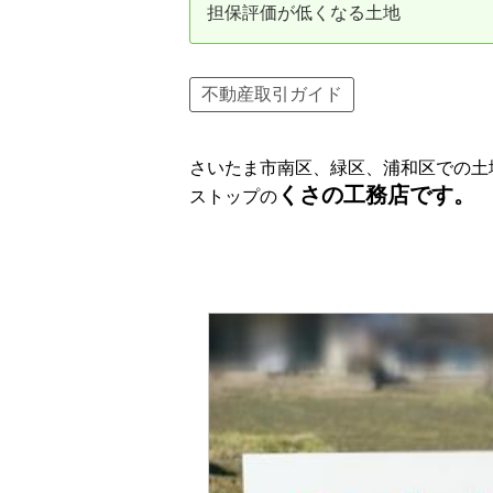
担保評価が低くなる土地
資産価値の減りにくい住宅購入
中
売却の流れ（手順）
不動産取引ガイド
不動産売却の詳しい流れ
仲
さいたま市南区、緑区、浦和区での土
不動産の引き渡し
不
くさの工務店です。
ストップの