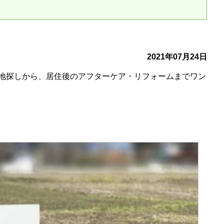
古だから安心して購入できる仕組み
リニュアル仲介で実現する豊かな
介による不動産売却
買取による不動産売却
2021年07月24日
地探しから、居住後のアフターケア・リフォームまでワン
動産の残代金の受領について
不動産売却後の税金