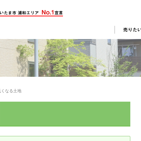
却活動
入されたお客様の声
売却されたお客様の声
不動産購入に関するよくある質問
料査定
低くなる土地
戸建て選びのポイント
土地選びのポイント
じめての売却
不動産売却成功のコツ
却前の修繕・リフォーム