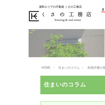
浦和エリアの不動産 くさの工務店
不動産の売却をお考えのお客様
不動産の購入をお考えのお客様
くさの工務店が選ばれる理由
くさの工務店が選ばれる理由
売
購
売却物件の事例
無
不動産の選び方
HOME
住まいのコラム
担保評価が
マンション選びのポイント
一
売却相談
住まいのコラム
買い替えサポート
住宅ローン控除・消費税について
は
不動産の相続
売
リニュアル仲介とは