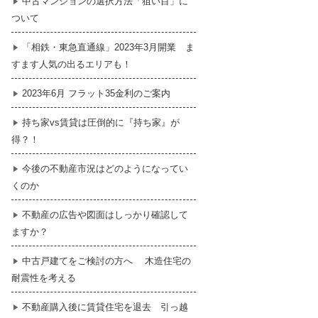
中古マンションの選択方法「狙い目」に
ついて
暮らし
はじめての物件探し
「相鉄・東急直通線」2023年3月開業 ま
すます人気の出るエリアも！
売買契約のご締結
2023年6月 フラット35金利のご案内
持ち家vs賃貸は圧倒的に『持ち家』が
得？！
今後の不動産市況はどのようになってい
くのか
不動産の広告や図面はしっかり確認して
ますか？
中古戸建てをご検討の方へ 木造住宅の
耐震性を考える
不動産購入後に賃貸住宅を退去 引っ越