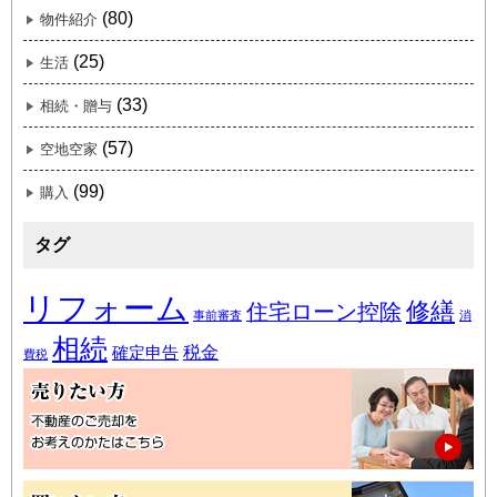
(80)
物件紹介
(25)
生活
(33)
相続・贈与
(57)
空地空家
(99)
購入
タグ
リフォーム
修繕
住宅ローン控除
事前審査
消
相続
税金
確定申告
費税