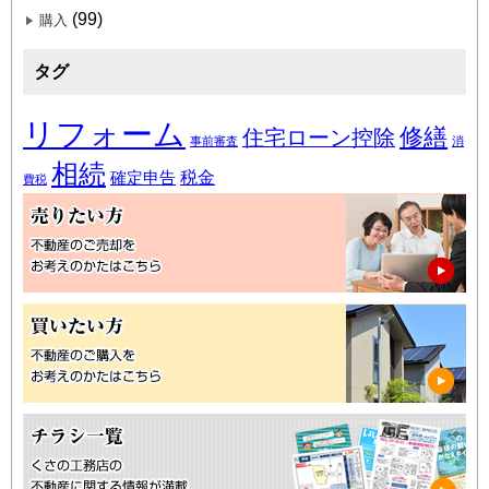
(99)
購入
タグ
リフォーム
修繕
住宅ローン控除
事前審査
消
相続
税金
確定申告
費税