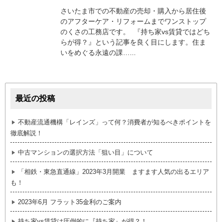
さいたま市での不動産の売却・購入から居住後
のアフターケア・リフォームまでワンストップ
のくさの工務店です。 『持ち家vs賃貸ではどち
らが得？』という記事を良く目にします。住ま
いをめぐる永遠の課…...
最近の投稿
不動産流通機構「レインズ」って何？消費者が知るべきポイントを
徹底解説！
中古マンションの選択方法「狙い目」について
「相鉄・東急直通線」2023年3月開業 ますます人気の出るエリア
も！
2023年6月 フラット35金利のご案内
持ち家vs賃貸は圧倒的に『持ち家』が得？！