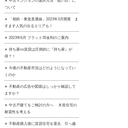
中古マンションの選択方法「狙い目」に
ついて
暮らし
はじめての物件探し
「相鉄・東急直通線」2023年3月開業 ま
すます人気の出るエリアも！
売買契約のご締結
2023年6月 フラット35金利のご案内
持ち家vs賃貸は圧倒的に『持ち家』が
得？！
今後の不動産市況はどのようになってい
くのか
不動産の広告や図面はしっかり確認して
ますか？
中古戸建てをご検討の方へ 木造住宅の
耐震性を考える
不動産購入後に賃貸住宅を退去 引っ越