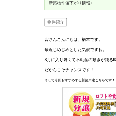
新築物件値下がり情報♪
資産価値の減りにくい住宅購入
中
売却の流れ（手順）
物件紹介
不動産売却の詳しい流れ
仲
皆さんこんにちは、橋本です。
不動産の引き渡し
不
最近じめじめとした気候ですね。
8月に入り暑くて不動産の動きが鈍る
だからこそチャンスです！
そして今回おすすめする新築戸建こちらです！