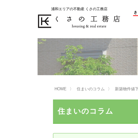
浦和エリアの不動産 くさの工務店
不動産の売却をお考えのお客様
不動産の購入をお考えのお客様
くさの工務店が選ばれる理由
くさの工務店が選ばれる理由
売
購
売却物件の事例
無
不動産の選び方
HOME
住まいのコラム
新築物件値下
マンション選びのポイント
一
売却相談
住まいのコラム
買い替えサポート
住宅ローン控除・消費税について
は
不動産の相続
売
リニュアル仲介とは