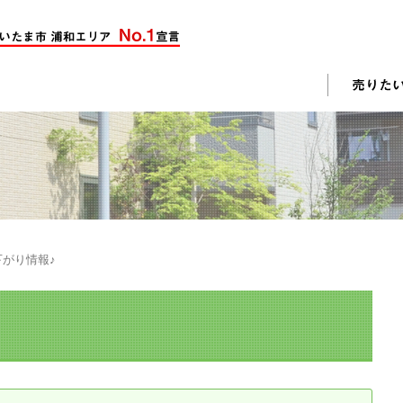
却活動
入されたお客様の声
売却されたお客様の声
不動産購入に関するよくある質問
料査定
がり情報♪
戸建て選びのポイント
土地選びのポイント
じめての売却
不動産売却成功のコツ
却前の修繕・リフォーム