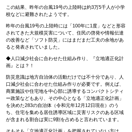
この結果、昨年の台風19号の上陸時は約3万5千人が小学
校などに避難されたようです。
昨年の台風19号の上陸時には「100年に1度」などと形容
されてきた大規模災害について、住民の啓発や情報伝達
の改善など「ソフト防災」にはまだまだ工夫の余地があ
ると発表されていました。
◆人口減少社会に合わせた仕組み作り、『立地適正化計
画』とは？！
防災意識は地方自治体の活動だけでは不十分であり、人
口減少社会に合わせた仕組み作りが必要です。例えば、
商業施設や住宅地を中心部に誘導するコンパクトシティ
ー政策などもあり、その中心となる「立地適正化計画」
を決めた283の自治体（令和元年12月12日現在）のう
ち、住宅を集める居住誘導区域に災害リスクのある区域
が含まれる割合は実に9割を占めると言われています。
そもそも「立地適正化計画」を把握されていない方は、