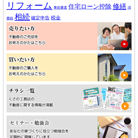
リフォーム
修繕
住宅ローン控除
事前審査
消
相続
税金
確定申告
費税