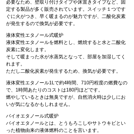
必要なため、壁取り付けタイプや床置きタイプなど、固
定する製品が多く販売されています。スイッチ１つです
ぐに火がつき、早く暖まるのが魅力ですが、二酸化炭素
が発生するので換気が必要です。
液体変性エタノール式暖炉
液体変性エタノールを燃料とし、燃焼すると水と二酸化
炭素に変化します。
そして暖まった水が水蒸気となって、部屋を加湿してく
れます。
ただし二酸化炭素が発生するため、換気が必要です。
液体変性エタノール1Lで約4時間、710円程度の燃費なの
で、1時間あたりのコストは180円ほどです。
燃やしているときは無臭ですが、自然消火時は少しにお
いが気になるかもしれません。
バイオエタノール式暖炉
バイオエタノールとは、とうもろこしやサトウキビとい
った植物由来の液体燃料のことを言います。