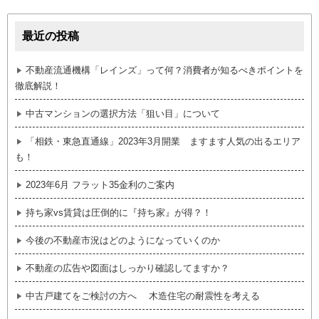
最近の投稿
不動産流通機構「レインズ」って何？消費者が知るべきポイントを
徹底解説！
中古マンションの選択方法「狙い目」について
「相鉄・東急直通線」2023年3月開業 ますます人気の出るエリア
も！
2023年6月 フラット35金利のご案内
持ち家vs賃貸は圧倒的に『持ち家』が得？！
今後の不動産市況はどのようになっていくのか
不動産の広告や図面はしっかり確認してますか？
中古戸建てをご検討の方へ 木造住宅の耐震性を考える