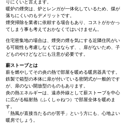
りにくいと言えます。
暖炉の煙突は、炉とレンガが一体化しているため、煤が
落ちにくいのもデメリットです。
煙突掃除を業者に依頼する場合もあり、コストがかかっ
てしまう事も考えておかなくてはいけません。
住宅密集地の場合は、煙突の煙を気にする近隣住民がい
る可能性も考慮しなくてはならず、、扉がないため、子
どものやけどなどにも注意が必要です。
薪ストーブとは
薪を燃やしてその炎の熱で部屋を暖める暖房器具です。
鉄製で箱型の本体に扉が付いている密閉式が一般的です
が、扉のない開放型のものもあります。
炎の熱エネルギーは、遠赤外線として薪ストーブを中心
に広がる輻射熱（ふくしゃねつ）で部屋全体を暖めま
す。
「熱風が直接当たるのが苦手」という方にも、心地よい
暖房でしょう。