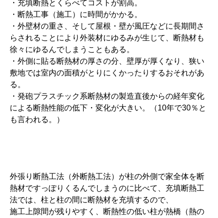
・充填断熱とくらべてコストが割高。
・断熱工事（施工）に時間がかかる。
・外壁材の重さ、そして屋根・壁が風圧などに長期間さ
らされることにより外装材にゆるみが生じて、断熱材も
徐々にゆるんでしまうこともある。
・外側に貼る断熱材の厚さの分、壁厚が厚くなり、狭い
敷地では室内の面積がとりにくかったりするおそれがあ
る。
・発砲プラスチック系断熱材の製造直後からの経年変化
による断熱性能の低下・変化が大きい。（10年で30％と
も言われる。）
外張り断熱工法（外断熱工法）が柱の外側で家全体を断
熱材ですっぽりくるんでしまうのに比べて、充填断熱工
法では、柱と柱の間に断熱材を充填するので、
施工上隙間が残りやすく、断熱性の低い柱が熱橋（熱の