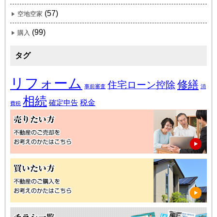
(57)
空地空家
(99)
購入
タグ
リフォーム
修繕
住宅ローン控除
事前審査
消
相続
税金
確定申告
費税