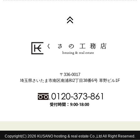
〒336-0017
埼玉県さいたま市南区南浦和2丁目38番6号 草野ビル1F
Copyright(C) 2026 KUSANO hosting & real estate Co.,Ltd All Right Reserved.