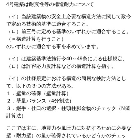
4号建築は耐震性等の構造耐力について
（イ）当該建築物の安全上必要な構造方法に関して政令
で定める技術的基準に適合すること。
（ロ）前三号に定める基準のいずれかに適合すること。
（＝構造計算を行うこと）
のいずれかに適合する事を求めています。
（イ）は建築基準法施行令40～49条による仕様規定、
（ロ）は許容応力度計算などの構造計算を指す。
（イ）の仕様規定における構造の簡易な検討方法とし
て、以下の３つの方法がある。
１．壁量の確保（壁量計算）
２．壁量バランス（4分割法）
３．継手・仕口の選択・柱頭柱脚金物のチェック（N値
計算法）
ここでは主に、地震力や風圧力に対抗するために必要な
壁（耐力壁）の量が確保されているかどうかのチェッ