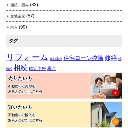
(33)
相続・贈与
(57)
空地空家
(99)
購入
タグ
リフォーム
修繕
住宅ローン控除
事前審査
消
相続
税金
確定申告
費税