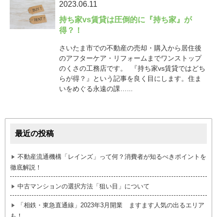
2023.06.11
持ち家vs賃貸は圧倒的に『持ち家』が
得？！
さいたま市での不動産の売却・購入から居住後
のアフターケア・リフォームまでワンストップ
のくさの工務店です。 『持ち家vs賃貸ではどち
らが得？』という記事を良く目にします。住ま
いをめぐる永遠の課…...
最近の投稿
不動産流通機構「レインズ」って何？消費者が知るべきポイントを
徹底解説！
中古マンションの選択方法「狙い目」について
「相鉄・東急直通線」2023年3月開業 ますます人気の出るエリア
も！