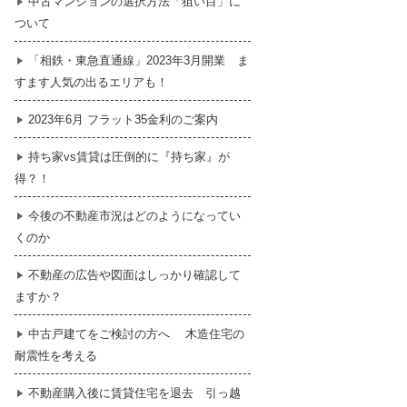
中古マンションの選択方法「狙い目」に
ついて
暮らし
はじめての物件探し
「相鉄・東急直通線」2023年3月開業 ま
すます人気の出るエリアも！
売買契約のご締結
2023年6月 フラット35金利のご案内
持ち家vs賃貸は圧倒的に『持ち家』が
得？！
今後の不動産市況はどのようになってい
くのか
不動産の広告や図面はしっかり確認して
ますか？
中古戸建てをご検討の方へ 木造住宅の
耐震性を考える
不動産購入後に賃貸住宅を退去 引っ越