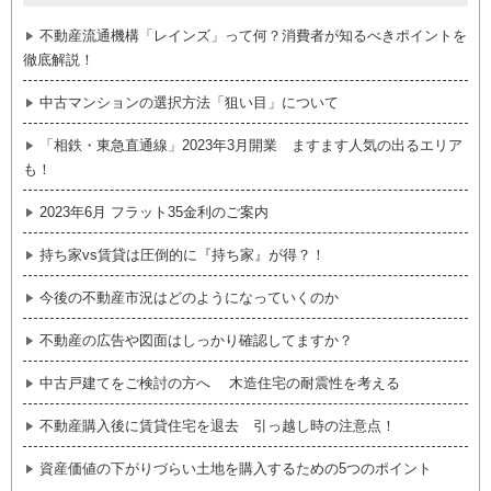
不動産流通機構「レインズ」って何？消費者が知るべきポイントを
徹底解説！
中古マンションの選択方法「狙い目」について
「相鉄・東急直通線」2023年3月開業 ますます人気の出るエリア
も！
2023年6月 フラット35金利のご案内
持ち家vs賃貸は圧倒的に『持ち家』が得？！
今後の不動産市況はどのようになっていくのか
不動産の広告や図面はしっかり確認してますか？
中古戸建てをご検討の方へ 木造住宅の耐震性を考える
不動産購入後に賃貸住宅を退去 引っ越し時の注意点！
資産価値の下がりづらい土地を購入するための5つのポイント