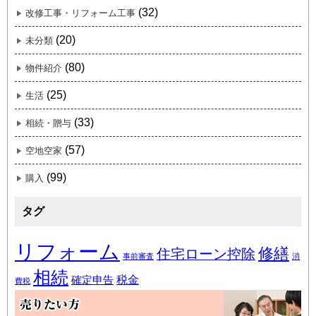
(32)
改修工事・リフォーム工事
(20)
未分類
(80)
物件紹介
(25)
生活
(33)
相続・贈与
(57)
空地空家
(99)
購入
タグ
リフォーム
修繕
住宅ローン控除
事前審査
消
相続
税金
確定申告
費税