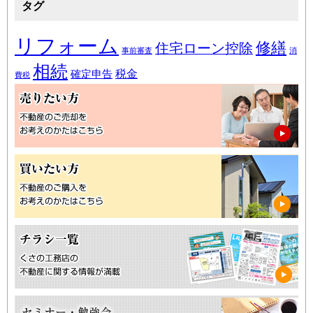
タグ
リフォーム
修繕
住宅ローン控除
事前審査
消
相続
税金
確定申告
費税