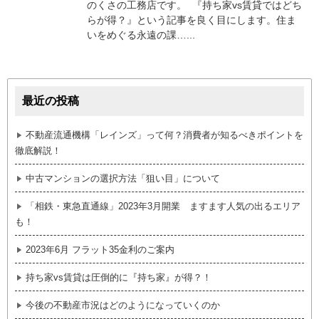
のくさの工務店です。 『持ち家vs賃貸ではどち
らが得？』という記事を良く目にします。住ま
いをめぐる永遠の課…...
最近の投稿
不動産流通機構「レインズ」って何？消費者が知るべきポイントを
徹底解説！
中古マンションの選択方法「狙い目」について
「相鉄・東急直通線」2023年3月開業 ますます人気の出るエリア
も！
2023年6月 フラット35金利のご案内
持ち家vs賃貸は圧倒的に『持ち家』が得？！
今後の不動産市況はどのようになっていくのか