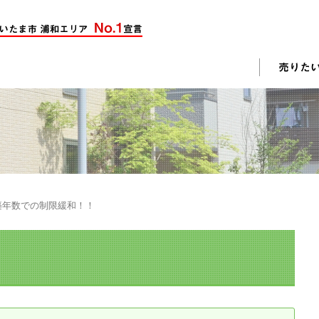
却活動
入されたお客様の声
売却されたお客様の声
不動産購入に関するよくある質問
料査定
築年数での制限緩和！！
戸建て選びのポイント
土地選びのポイント
じめての売却
不動産売却成功のコツ
却前の修繕・リフォーム