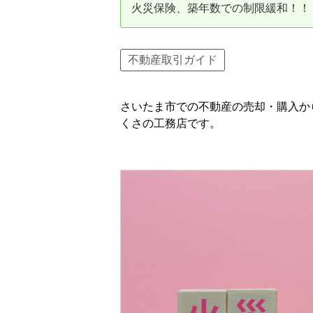
火災保険、築年数での制限緩和！！
資産価値の減りにくい住宅購入
中
売却の流れ（手順）
不動産取引ガイド
不動産売却の詳しい流れ
仲
さいたま市での不動産の売却・購入か
不動産の引き渡し
不
くさの工務店です。