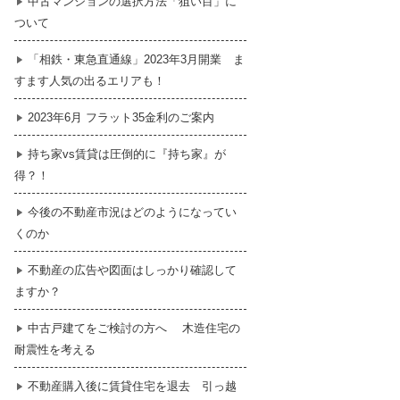
中古マンションの選択方法「狙い目」に
ついて
暮らし
はじめての物件探し
「相鉄・東急直通線」2023年3月開業 ま
すます人気の出るエリアも！
売買契約のご締結
2023年6月 フラット35金利のご案内
持ち家vs賃貸は圧倒的に『持ち家』が
得？！
今後の不動産市況はどのようになってい
くのか
不動産の広告や図面はしっかり確認して
ますか？
中古戸建てをご検討の方へ 木造住宅の
耐震性を考える
不動産購入後に賃貸住宅を退去 引っ越