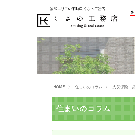
浦和エリアの不動産 くさの工務店
不動産の売却をお考えのお客様
不動産の購入をお考えのお客様
くさの工務店が選ばれる理由
くさの工務店が選ばれる理由
売
購
売却物件の事例
無
不動産の選び方
HOME
住まいのコラム
火災保険、
マンション選びのポイント
一
売却相談
住まいのコラム
買い替えサポート
住宅ローン控除・消費税について
は
不動産の相続
売
リニュアル仲介とは