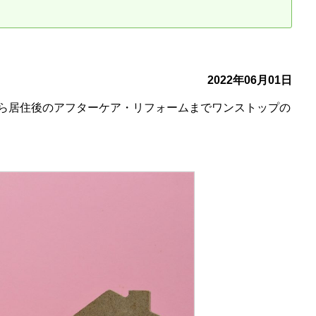
古だから安心して購入できる仕組み
リニュアル仲介で実現する豊かな
介による不動産売却
買取による不動産売却
2022年06月01日
ら居住後のアフターケア・リフォームまでワンストップの
動産の残代金の受領について
不動産売却後の税金