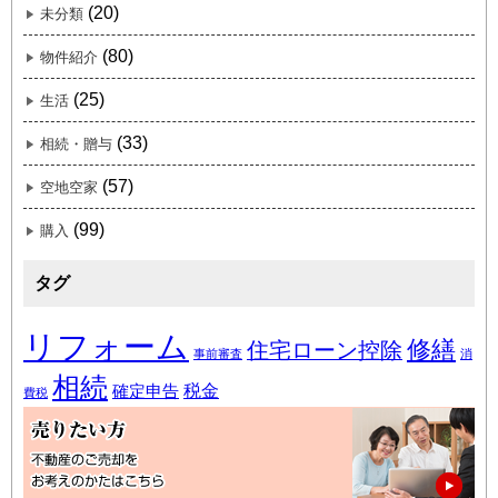
(20)
未分類
(80)
物件紹介
(25)
生活
(33)
相続・贈与
(57)
空地空家
(99)
購入
タグ
リフォーム
修繕
住宅ローン控除
事前審査
消
相続
税金
確定申告
費税