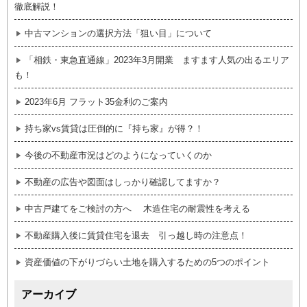
徹底解説！
中古マンションの選択方法「狙い目」について
「相鉄・東急直通線」2023年3月開業 ますます人気の出るエリア
も！
2023年6月 フラット35金利のご案内
持ち家vs賃貸は圧倒的に『持ち家』が得？！
今後の不動産市況はどのようになっていくのか
不動産の広告や図面はしっかり確認してますか？
中古戸建てをご検討の方へ 木造住宅の耐震性を考える
不動産購入後に賃貸住宅を退去 引っ越し時の注意点！
資産価値の下がりづらい土地を購入するための5つのポイント
アーカイブ