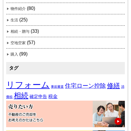
(80)
物件紹介
(25)
生活
(33)
相続・贈与
(57)
空地空家
(99)
購入
タグ
リフォーム
修繕
住宅ローン控除
事前審査
消
相続
税金
確定申告
費税