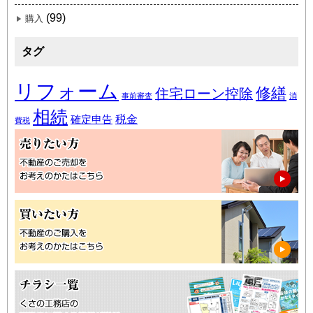
(99)
購入
タグ
リフォーム
修繕
住宅ローン控除
事前審査
消
相続
税金
確定申告
費税