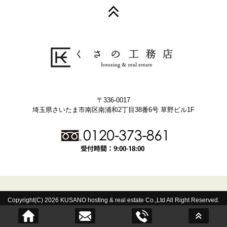
〒336-0017
埼玉県さいたま市南区南浦和2丁目38番6号 草野ビル1F
Copyright(C) 2026 KUSANO hosting & real estate Co.,Ltd All Right Reserved.