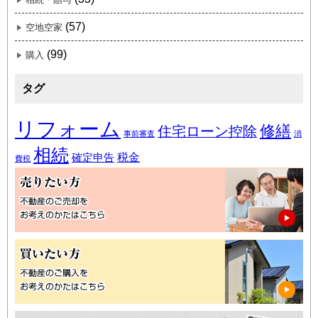
(57)
空地空家
(99)
購入
タグ
リフォーム
修繕
住宅ローン控除
事前審査
消
相続
税金
確定申告
費税