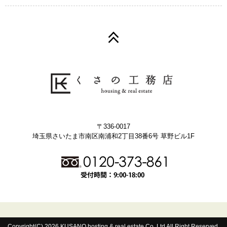
〒336-0017
埼玉県さいたま市南区南浦和2丁目38番6号 草野ビル1F
Copyright(C) 2026 KUSANO hosting & real estate Co.,Ltd All Right Reserved.