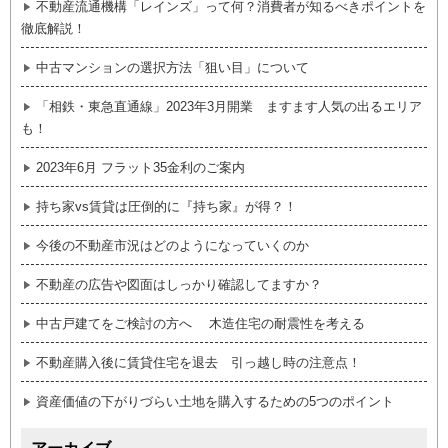
不動産流通機構「レインズ」って何？消費者が知るべきポイントを
徹底解説！
中古マンションの選択方法「狙い目」について
「相鉄・東急直通線」2023年3月開業 ますます人気の出るエリア
も！
2023年6月 フラット35金利のご案内
持ち家vs賃貸は圧倒的に『持ち家』が得？！
今後の不動産市況はどのようになっていくのか
不動産の広告や図面はしっかり確認してますか？
中古戸建てをご検討の方へ 木造住宅の耐震性を考える
不動産購入後に賃貸住宅を退去 引っ越し時の注意点！
資産価値の下がりづらい土地を購入するための5つのポイント