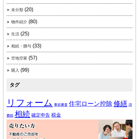
(20)
未分類
(80)
物件紹介
(25)
生活
(33)
相続・贈与
(57)
空地空家
(99)
購入
タグ
リフォーム
修繕
住宅ローン控除
事前審査
消
相続
税金
確定申告
費税