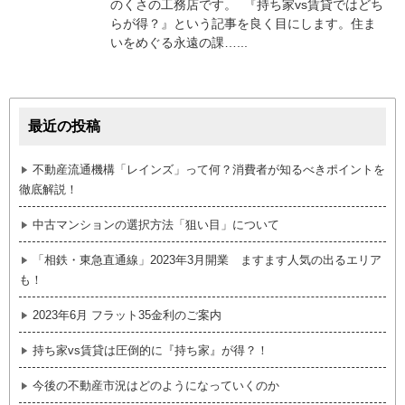
のくさの工務店です。 『持ち家vs賃貸ではどち
らが得？』という記事を良く目にします。住ま
いをめぐる永遠の課…...
最近の投稿
不動産流通機構「レインズ」って何？消費者が知るべきポイントを
徹底解説！
中古マンションの選択方法「狙い目」について
「相鉄・東急直通線」2023年3月開業 ますます人気の出るエリア
も！
2023年6月 フラット35金利のご案内
持ち家vs賃貸は圧倒的に『持ち家』が得？！
今後の不動産市況はどのようになっていくのか