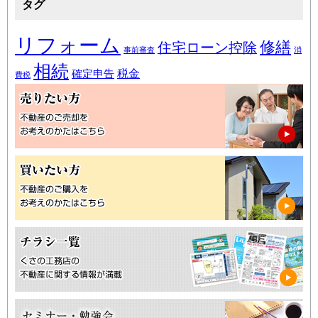
タグ
リフォーム
修繕
住宅ローン控除
事前審査
消
相続
税金
確定申告
費税