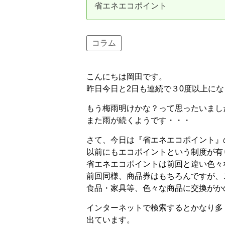
省エネエコポイント
資産価値の減りにくい住宅購入
中
売却の流れ（手順）
コラム
不動産売却の詳しい流れ
仲
こんにちは岡田です。
不動産の引き渡し
不
昨日今日と2日も連続で３0度以上に
もう梅雨明けかな？って思ったいまし
また雨が続くようです・・・
さて、今日は『省エネエコポイント』
以前にもエコポイントという制度が有
省エネエコポイントは前回と違い色々
前回同様、商品券はもちろんですが、
食品・家具等、色々な商品に交換がか
インターネットで検索するとかなり多
出ています。