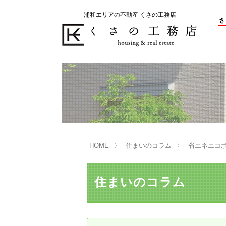
浦和エリアの不動産 くさの工務店
不動産の売却をお考えのお客様
不動産の購入をお考えのお客様
くさの工務店が選ばれる理由
くさの工務店が選ばれる理由
売
購
売却物件の事例
無
不動産の選び方
HOME
住まいのコラム
省エネエコ
マンション選びのポイント
一
売却相談
住まいのコラム
買い替えサポート
住宅ローン控除・消費税について
は
不動産の相続
売
リニュアル仲介とは