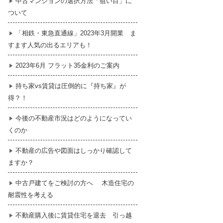
中古マンションの選択方法「狙い目」に
ついて
暮らし
はじめての物件探し
「相鉄・東急直通線」2023年3月開業 ま
すます人気の出るエリアも！
売買契約のご締結
2023年6月 フラット35金利のご案内
持ち家vs賃貸は圧倒的に『持ち家』が
得？！
今後の不動産市況はどのようになってい
くのか
不動産の広告や図面はしっかり確認して
ますか？
中古戸建てをご検討の方へ 木造住宅の
耐震性を考える
不動産購入後に賃貸住宅を退去 引っ越