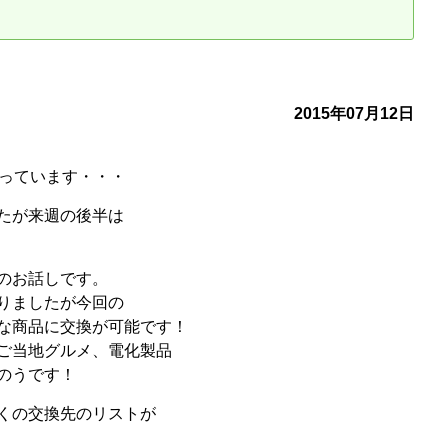
古だから安心して購入できる仕組み
リニュアル仲介で実現する豊かな
介による不動産売却
買取による不動産売却
2015年07月12日
動産の残代金の受領について
不動産売却後の税金
なっています・・・
たが来週の後半は
のお話しです。
りましたが今回の
な商品に交換が可能です！
ご当地グルメ、電化製品
のうです！
くの交換先のリストが