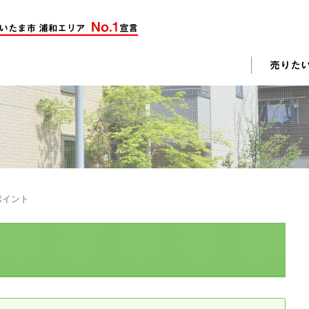
却活動
入されたお客様の声
売却されたお客様の声
不動産購入に関するよくある質問
料査定
ポイント
戸建て選びのポイント
土地選びのポイント
じめての売却
不動産売却成功のコツ
却前の修繕・リフォーム