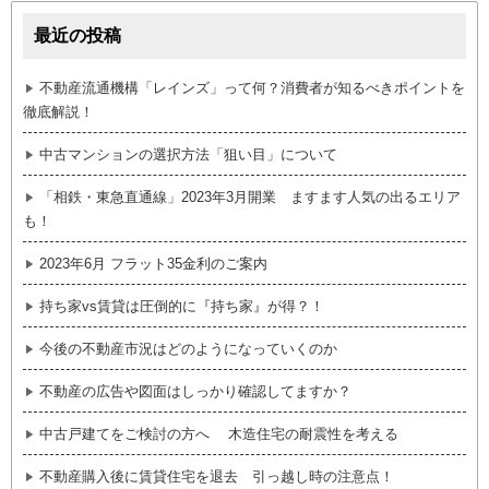
最近の投稿
不動産流通機構「レインズ」って何？消費者が知るべきポイントを
徹底解説！
中古マンションの選択方法「狙い目」について
「相鉄・東急直通線」2023年3月開業 ますます人気の出るエリア
も！
2023年6月 フラット35金利のご案内
持ち家vs賃貸は圧倒的に『持ち家』が得？！
今後の不動産市況はどのようになっていくのか
不動産の広告や図面はしっかり確認してますか？
中古戸建てをご検討の方へ 木造住宅の耐震性を考える
不動産購入後に賃貸住宅を退去 引っ越し時の注意点！