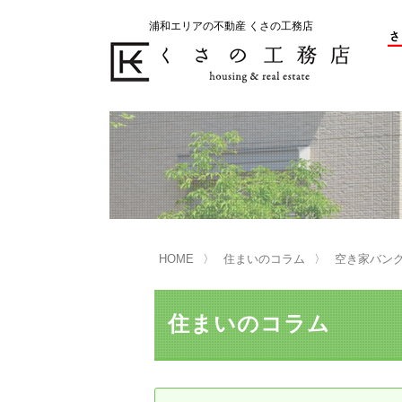
浦和エリアの不動産 くさの工務店
不動産の売却をお考えのお客様
不動産の購入をお考えのお客様
くさの工務店が選ばれる理由
くさの工務店が選ばれる理由
売
購
売却物件の事例
無
不動産の選び方
HOME
住まいのコラム
空き家バン
マンション選びのポイント
一
売却相談
住まいのコラム
買い替えサポート
住宅ローン控除・消費税について
は
不動産の相続
売
リニュアル仲介とは