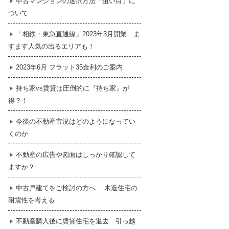
中古マンションの選択方法「狙い目」に
ついて
暮らし
はじめての物件探し
「相鉄・東急直通線」2023年3月開業 ま
すます人気の出るエリアも！
売買契約のご締結
2023年6月 フラット35金利のご案内
持ち家vs賃貸は圧倒的に『持ち家』が
得？！
今後の不動産市況はどのようになってい
くのか
不動産の広告や図面はしっかり確認して
ますか？
中古戸建てをご検討の方へ 木造住宅の
耐震性を考える
不動産購入後に賃貸住宅を退去 引っ越