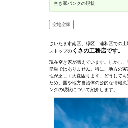
空き家バンクの現状
資産価値の減りにくい住宅購入
中
売却の流れ（手順）
空地空家
不動産売却の詳しい流れ
仲
さいたま市南区、緑区、浦和区での土
不動産の引き渡し
不
くさの工務店です。
ストップの
現在空き家が増えています。しかし、
簡単ではありません。特に、地方の実
性が乏しく大変困ります。どうしても
ため、国や地方自治体の公的な情報流
ンクの現状について紹介します。