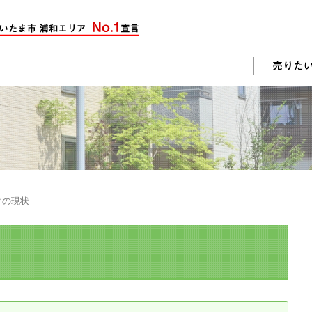
却活動
入されたお客様の声
売却されたお客様の声
不動産購入に関するよくある質問
料査定
クの現状
戸建て選びのポイント
土地選びのポイント
じめての売却
不動産売却成功のコツ
却前の修繕・リフォーム