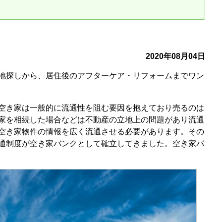
古だから安心して購入できる仕組み
リニュアル仲介で実現する豊かな
介による不動産売却
買取による不動産売却
2020年08月04日
地探しから、居住後のアフターケア・リフォームまでワン
動産の残代金の受領について
不動産売却後の税金
空き家は一般的に流通性を阻む要因を抱えており売るのは
家を相続した場合などは不動産の立地上の問題があり流通
空き家物件の情報を広く流通させる必要があります。その
通制度が空き家バンクとして確立してきました。空き家バ