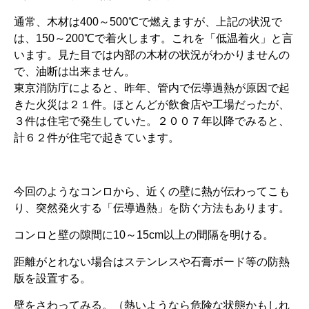
通常、木材は400～500℃で燃えますが、上記の状況で
は、150～200℃で着火します。これを「低温着火」と言
います。見た目では内部の木材の状況がわかりませんの
で、油断は出来ません。
東京消防庁によると、昨年、管内で伝導過熱が原因で起
きた火災は２１件。ほとんどが飲食店や工場だったが、
３件は住宅で発生していた。２００７年以降でみると、
計６２件が住宅で起きています。
今回のようなコンロから、近くの壁に熱が伝わってこも
り、突然発火する「伝導過熱」を防ぐ方法もあります。
コンロと壁の隙間に10～15cm以上の間隔を明ける。
距離がとれない場合はステンレスや石膏ボード等の防熱
版を設置する。
壁をさわってみる。（熱いようなら危険な状態かもしれ