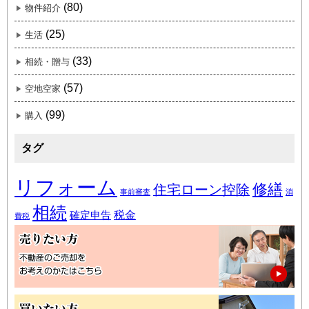
(80)
物件紹介
(25)
生活
(33)
相続・贈与
(57)
空地空家
(99)
購入
タグ
リフォーム
修繕
住宅ローン控除
事前審査
消
相続
税金
確定申告
費税