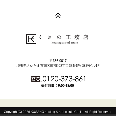
〒336-0017
埼玉県さいたま市南区南浦和2丁目38番6号 草野ビル1F
Copyright(C) 2026 KUSANO hosting & real estate Co.,Ltd All Right Reserved.