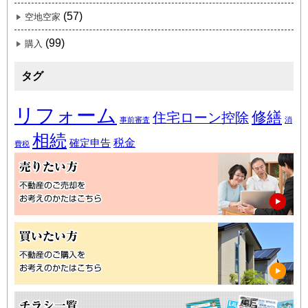
(57)
空地空家
(99)
購入
タグ
リフォーム
修繕
住宅ローン控除
事前審査
消
相続
税金
確定申告
費税