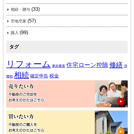
(33)
相続・贈与
(57)
空地空家
(99)
購入
タグ
リフォーム
修繕
住宅ローン控除
事前審査
消
相続
税金
確定申告
費税