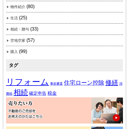
(80)
物件紹介
(25)
生活
(33)
相続・贈与
(57)
空地空家
(99)
購入
タグ
リフォーム
修繕
住宅ローン控除
事前審査
消
相続
税金
確定申告
費税