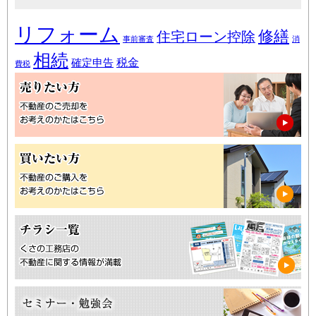
リフォーム
修繕
住宅ローン控除
事前審査
消
相続
税金
確定申告
費税